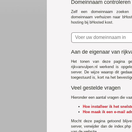
Domeinnaam controleren
Zelf een domeinnaam zoeken 
domeinnaam verhuizen naar bHost
hosting bij bHosted kost.
Aan de eigenaar van rijkv
Het tonen van deze pagina ge
rijkvanvulpen.nl werkend is opge
server. De wijze waarop dit gedaa
toegestuurd is, kort na het bevestig
Veel gestelde vragen
Hieronder een aantal vragen die va
Hoe installeer ik het snel
Hoe maak ik een e-mail ad
Mocht deze pagina getoond blijv
server, verwijder dan de index.php
van de website.